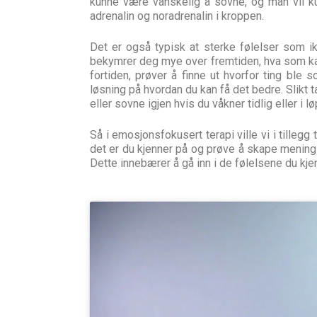
kunne være vanskelig å sovne, og man vil ku
adrenalin og noradrenalin i kroppen.
Det er også typisk at sterke følelser som ik
bekymrer deg mye over fremtiden, hva som kan 
fortiden, prøver å finne ut hvorfor ting ble 
løsning på hvordan du kan få det bedre. Slikt 
eller sovne igjen hvis du våkner tidlig eller i l
Så i emosjonsfokusert terapi ville vi i tillegg
det er du kjenner på og prøve å skape mening
Dette innebærer å gå inn i de følelsene du kj