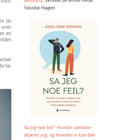
isol,
unnskyld
,
Skrevet av Anne Hilde
Vassbø Hagen
re du
r over
nne en
velden
lelser
te ha.
Sa jeg noe feil? Hvorfor samtaler
skjærer seg, og hvordan vi kan bløi