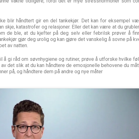
nne våkne tidligere, fordi det er mye stresshormoner som cort
ke blir håndtert gir en del tankekjør. Det kan for eksempel væ
skje, katastrofer og relasjoner. Eller det kan være at du gruble
som de ble, at du kjefter på deg selv eller febrilsk prøver å fi
tankekjør gjør deg urolig og kan gjøre det vanskelig å sovne på k
øpet av natten.
 til å gi råd om søvnhygiene og rutiner, prøve å utforske hvilke fø
 av det slik at du kan håndtere de emosjonelle behovene du måt
enner på, og håndtere dem på andre og nye måter