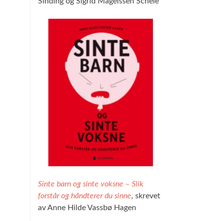
Sinding og Sigrid Magelssen Scheie
Sinte barn og sinte voksne – Slik
forstår og håndterer du sinne
, skrevet
av Anne Hilde Vassbø Hagen