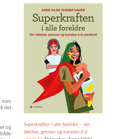
g som
på det
Superkraften i alle foreldre – om
et og
følelser, grenser og kunsten å si
t både