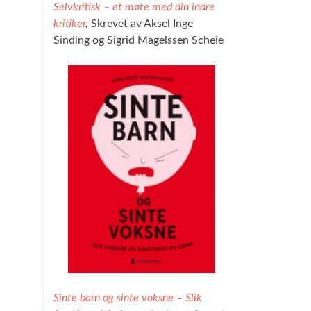
Selvkritisk – et møte med din indre
kritiker
,
Skrevet av Aksel Inge
Sinding og Sigrid Magelssen Scheie
Sinte barn og sinte voksne – Slik