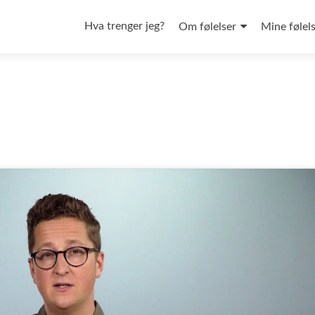
Skip
to
Hva trenger jeg?
Om følelser
Mine følel
content