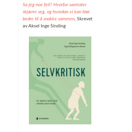
Sa jeg noe feil? Hvorfor samtaler
skjærer seg, og hvordan vi kan bløi
bedre til å snakke sammen
,
Skrevet
av Aksel Inge Sinding