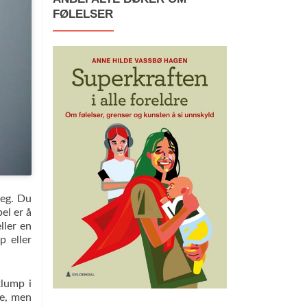
FØLELSER
deg. Du
el er å
ller en
p eller
klump i
de, men