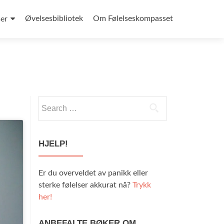
Øvelsesbibliotek
Om Følelseskompasset
ser
Search
for:
HJELP!
Er du overveldet av panikk eller
sterke følelser akkurat nå?
Trykk
her!
ANBEFALTE BØKER OM