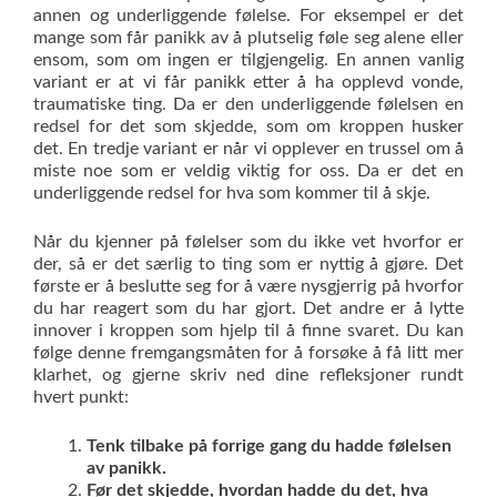
annen og underliggende følelse. For eksempel er det
mange som får panikk av å plutselig føle seg alene eller
ensom, som om ingen er tilgjengelig. En annen vanlig
variant er at vi får panikk etter å ha opplevd vonde,
traumatiske ting. Da er den underliggende følelsen en
redsel for det som skjedde, som om kroppen husker
det. En tredje variant er når vi opplever en trussel om å
miste noe som er veldig viktig for oss. Da er det en
underliggende redsel for hva som kommer til å skje.
Når du kjenner på følelser som du ikke vet hvorfor er
der, så er det særlig to ting som er nyttig å gjøre. Det
første er å beslutte seg for å være nysgjerrig på hvorfor
du har reagert som du har gjort. Det andre er å lytte
innover i kroppen som hjelp til å finne svaret. Du kan
følge denne fremgangsmåten for å forsøke å få litt mer
klarhet, og gjerne skriv ned dine refleksjoner rundt
hvert punkt:
Tenk tilbake på forrige gang du hadde følelsen
av panikk.
Før det skjedde, hvordan hadde du det, hva