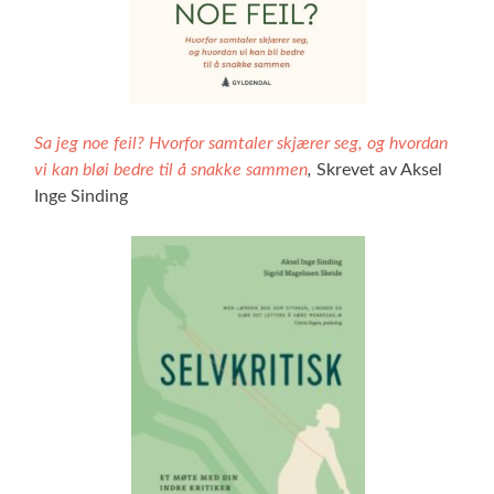
Sa jeg noe feil? Hvorfor samtaler skjærer seg, og hvordan
vi kan bløi bedre til å snakke sammen
,
Skrevet av Aksel
Inge Sinding