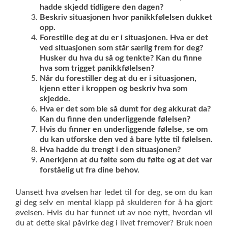
hadde skjedd tidligere den dagen?
Beskriv situasjonen hvor panikkfølelsen dukket
opp.
Forestille deg at du er i situasjonen. Hva er det
ved situasjonen som står særlig frem for deg?
Husker du hva du så og tenkte? Kan du finne
hva som trigget panikkfølelsen?
Når du forestiller deg at du er i situasjonen,
kjenn etter i kroppen og beskriv hva som
skjedde.
Hva er det som ble så dumt for deg akkurat da?
Kan du finne den underliggende følelsen?
Hvis du finner en underliggende følelse, se om
du kan utforske den ved å bare lytte til følelsen.
Hva hadde du trengt i den situasjonen?
Anerkjenn at du følte som du følte og at det var
forståelig ut fra dine behov.
Uansett hva øvelsen har ledet til for deg, se om du kan
gi deg selv en mental klapp på skulderen for å ha gjort
øvelsen. Hvis du har funnet ut av noe nytt, hvordan vil
du at dette skal påvirke deg i livet fremover? Bruk noen