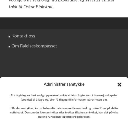
ved hjelp av teknologi fra Explorable, og vi retter en stor
takk til Oskar Blakstad.
Kontakt oss
Om Følelseskompasset
Administrer samtykke
Kopibeskyttet © 2020
For å gi deg en best mulig opplevelse bruker vi teknologier som informasjonskapsler
(cookies) til å lagre og/eller få tilgang til informasjon på enheten din.
Når du samtykker, kan vi behandle data som nettleseratferd og unike ID-er på dette
nettstedet. Dersom du ikke samtykker eller trekker tilbake samtykket, kan det påvirke
enkelte funksjoner og brukeropplevelsen.
Vi jobber med å gjøre Følelseskompasset