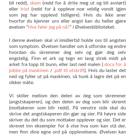
bli redd),
skam
(redd for å drite meg ut og bli avslørt)
eller
trist
(redd for å oppleve noe veldig vondt igjen
som jeg har opplevd tidligere). Hvis du ikke aner
hvorfor du kjenner uro eller angst kan du heller gjøre
øvelsen “
Hva føler jeg på nå?
” i Øvelsesbiblioteket.
I denne øvelsen skal vi imidlertid holde oss til angsten
som symptom. Øvelsen handler om å utforske og endre
hvordan du skremmer deg selv og gjør deg selv
engstelig. Finn et ark og tegn en lang strek midt på
arket fra topp til bunn, eller last ned malen (
.docx for å
jobbe på maskinen
/
.pdf til utskrift
). Hvis du laster det
ned og fyller ut på maskinen, så husk å lagre det på en
sikker måte.
Vi skiller mellom den delen av deg som skremmer
(angstskaperen), og den delen av deg som blir skremt
(mottakeren som blir redd). På venstre side skal du
skrive det angstskaperen din gjør og sier. På høyre side
skriver du det du som mottaker opplever og sier. Det er
skrevet inn eksempler for å vise hva som kan stå der,
men finn dine egne ord på opplevelsene. Øvelsen kan