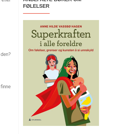
FØLELSER
l den?
 finne