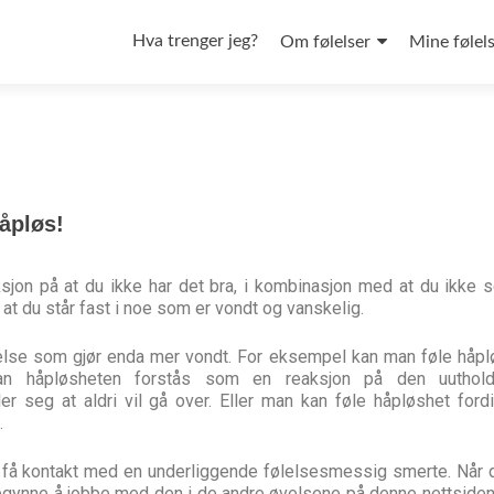
Hva trenger jeg?
Om følelser
Mine følel
åpløs!
sjon på at du ikke har det bra, i kombinasjon med at du ikke s
 at du står fast i noe som er vondt og vanskelig.
lelse som gjør enda mer vondt. For eksempel kan man føle håpl
an håpløsheten forstås som en reaksjon på den uuthold
 seg at aldri vil gå over. Eller man kan føle håpløshet ford
.
 få kontakt med en underliggende følelsesmessig smerte. Når d
egynne å jobbe med den i de andre øvelsene på denne nettsiden 