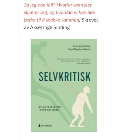
Sa jeg noe feil? Hvorfor samtaler
skjærer seg, og hvordan vi kan bløi
bedre til å snakke sammen
,
Skrevet
av Aksel Inge Sinding