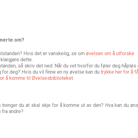
smerte om?
tilstanden? Hvis det er vanskelig, se om
øvelsen om å utforske
 klargjøre dette.
lstanden, så skriv det ned. Når du vet hvorfor du føler deg håpløs 
 for deg? Hvis du vil finne en ny øvelse kan du
trykke her for å f
for å komme til Øvelsesbiblioteket
.
a trenger du at skal skje for å komme ut av den? Hva kan du øn
u fra andre?