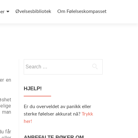
Øvelsesbibliotek
Om Følelseskompasset
ser
er en
HJELP!
øshet
elige
Er du overveldet av panikk eller
i man
sterke følelser akkurat nå?
Trykk
her!
u får
ANBEFALTE BØKER OM
eller