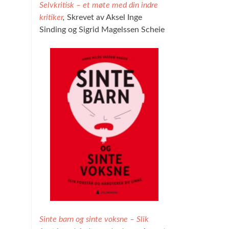
Selvkritisk – et møte med din indre
kritiker
,
Skrevet av Aksel Inge
Sinding og Sigrid Magelssen Scheie
Sinte barn og sinte voksne – Slik