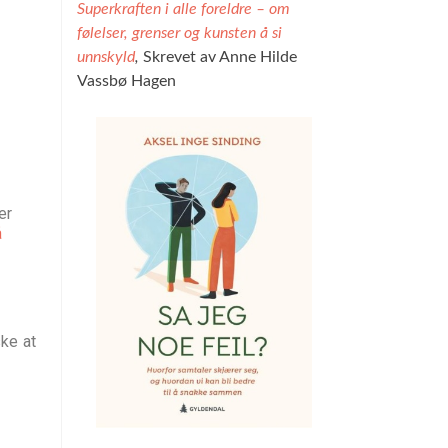
Superkraften i alle foreldre – om
følelser, grenser og kunsten å si
unnskyld
,
Skrevet av Anne Hilde
Vassbø Hagen
er
å
ske at