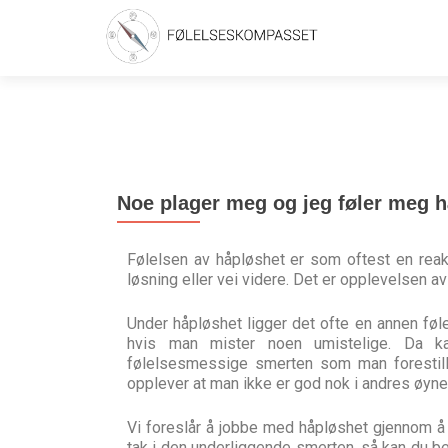
Noe plager meg og jeg føler meg h
Følelsen av håpløshet er som oftest en reak
løsning eller vei videre. Det er opplevelsen av
Under håpløshet ligger det ofte en annen fø
hvis man mister noen umistelige. Da k
følelsesmessige smerten som man forestiller
opplever at man ikke er god nok i andres øyne
Vi foreslår å jobbe med håpløshet gjennom å
tak i den underliggende smerten, så kan du b