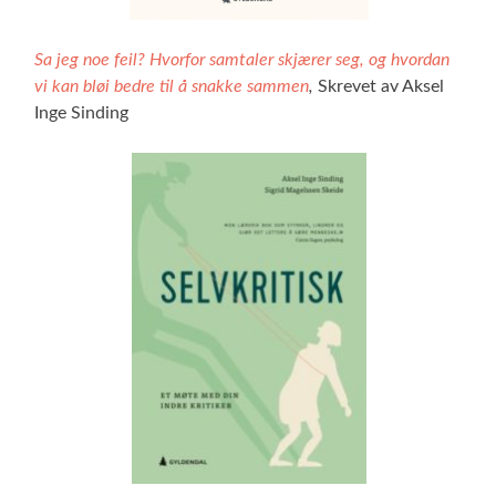
Sa jeg noe feil? Hvorfor samtaler skjærer seg, og hvordan
vi kan bløi bedre til å snakke sammen
,
Skrevet av Aksel
Inge Sinding