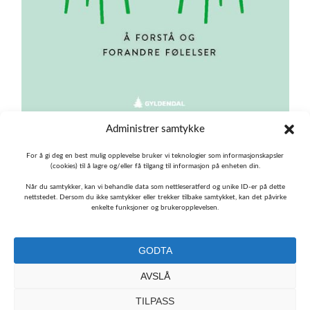
Administrer samtykke
Emosjonsfokusert terapi – Å forstå og forandre følelser
,
skrevet av Jan Reidar Stiegler.
For å gi deg en best mulig opplevelse bruker vi teknologier som informasjonskapsler
(cookies) til å lagre og/eller få tilgang til informasjon på enheten din.
Alle illustrasjoner på nettsiden er laget av Ingrid Marie
Når du samtykker, kan vi behandle data som nettleseratferd og unike ID-er på dette
nettstedet. Dersom du ikke samtykker eller trekker tilbake samtykket, kan det påvirke
Bøhler Høvik. De interaktive delene av siden er utviklet
enkelte funksjoner og brukeropplevelsen.
ved hjelp av teknologi fra Explorable, og vi retter en stor
takk til Oskar Blakstad.
GODTA
Vi jobber med å gjøre Følelseskompasset
enda bedre. Har du 3 minutter til å dele
AVSLÅ
dine erfaringer? 💛
TILPASS
Kontakt oss