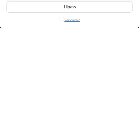
Ja, jeg vil bidra
NEI TAKK
Tilpass
Om Følelseskompasset
Personvern
Kopibeskyttet © 2020
Zerif Lite
developed by
ThemeIsle