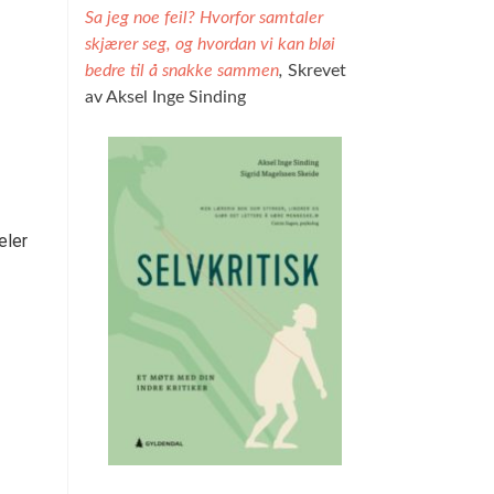
Sa jeg noe feil? Hvorfor samtaler
skjærer seg, og hvordan vi kan bløi
bedre til å snakke sammen
,
Skrevet
av Aksel Inge Sinding
eler