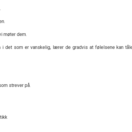
.
en.
vi møter dem.
 i det som er vanskelig, lærer de gradvis at følelsene kan tål
som strever på.
tikk