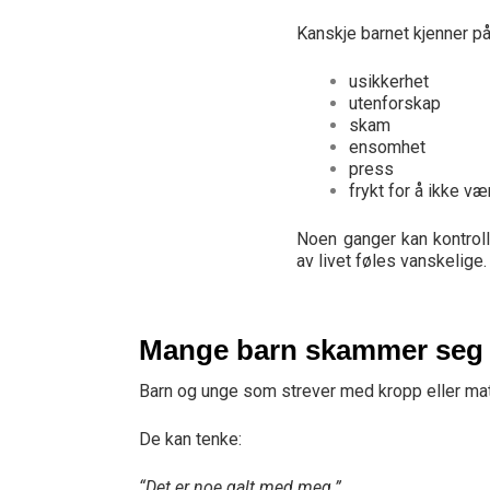
Kanskje barnet kjenner på
usikkerhet
utenforskap
skam
ensomhet
press
frykt for å ikke v
Noen ganger kan kontroll
av livet føles vanskelige.
Mange barn skammer seg
Barn og unge som strever med kropp eller ma
De kan tenke:
“Det er noe galt med meg.”