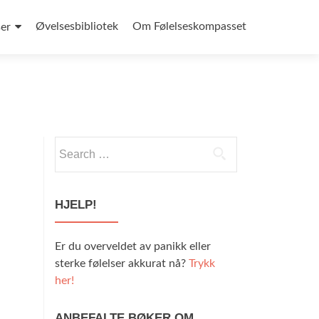
Øvelsesbibliotek
Om Følelseskompasset
ser
HJELP!
Er du overveldet av panikk eller
sterke følelser akkurat nå?
Trykk
her!
ANBEFALTE BØKER OM