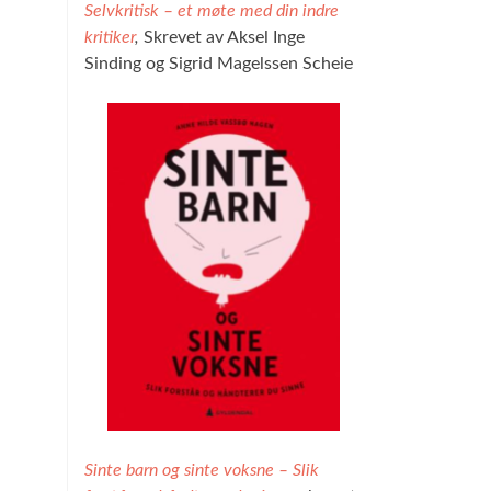
Selvkritisk – et møte med din indre
kritiker
,
Skrevet av Aksel Inge
Sinding og Sigrid Magelssen Scheie
Sinte barn og sinte voksne – Slik