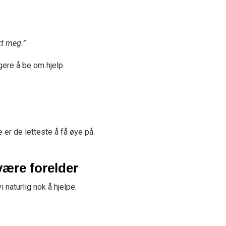
kt meg.”
gere å be om hjelp.
 er de letteste å få øye på.
være forelder
i naturlig nok å hjelpe.