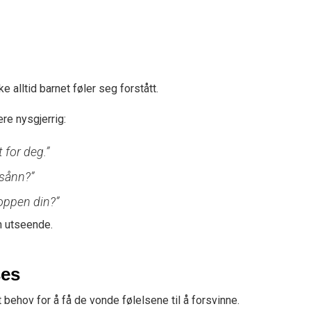
e alltid barnet føler seg forstått.
re nysgjerrig:
 for deg.”
 sånn?”
roppen din?”
n utseende.
ses
t behov for å få de vonde følelsene til å forsvinne.