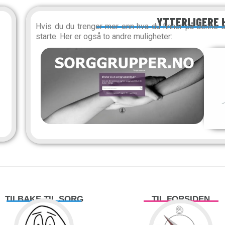
YTTERLIGERE 
Hvis du du trenger mer enn hva du finner på denne 
starte. Her er også to andre muligheter:
TILBAKE TIL SORG
TIL FORSIDEN