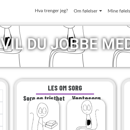
Hva trenger jeg?
Om følelser
Mine følel
VIL DU JOBBE ME
LES OM SORG
Sorg og tristhet
Ventesorg