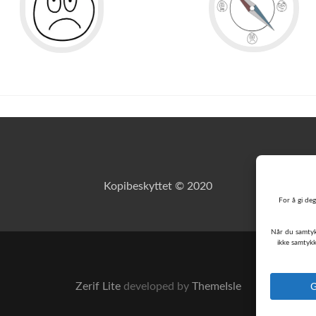
Kopibeskyttet © 2020
For å gi deg
Når du samtyk
ikke samtykk
Zerif Lite
developed by
ThemeIsle