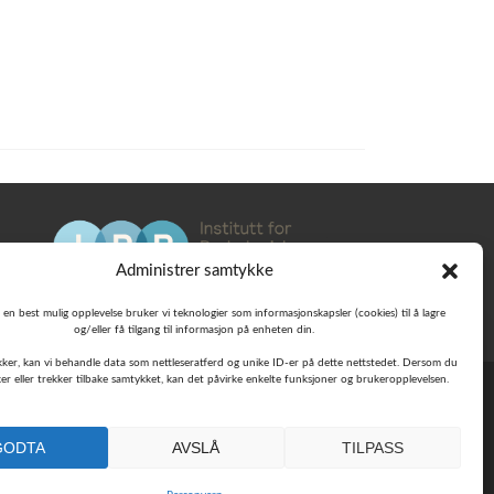
Administrer samtykke
 en best mulig opplevelse bruker vi teknologier som informasjonskapsler (cookies) til å lagre
og/eller få tilgang til informasjon på enheten din.
Vi jobber med å gjøre Følelseskompasset
ker, kan vi behandle data som nettleseratferd og unike ID-er på dette nettstedet. Dersom du
enda bedre. Har du 3 minutter til å dele
er eller trekker tilbake samtykket, kan det påvirke enkelte funksjoner og brukeropplevelsen.
dine erfaringer? 💛
GODTA
Ja, jeg vil bidra
AVSLÅ
TILPASS
NEI TAKK