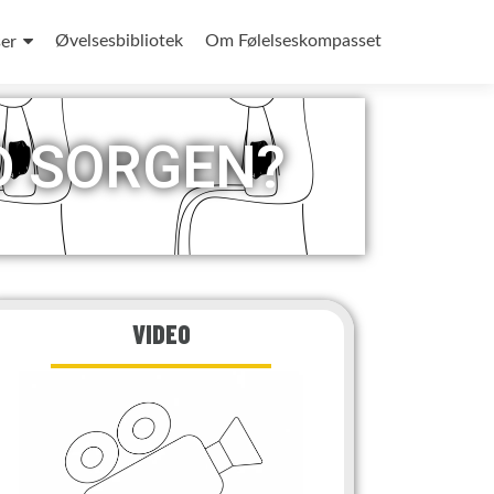
Øvelsesbibliotek
Om Følelseskompasset
ser
D SORGEN?
VIDEO