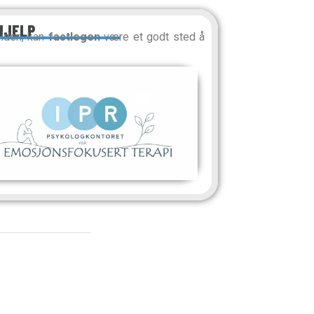
HJELP
siden, kan
fastlegen
være et godt sted å